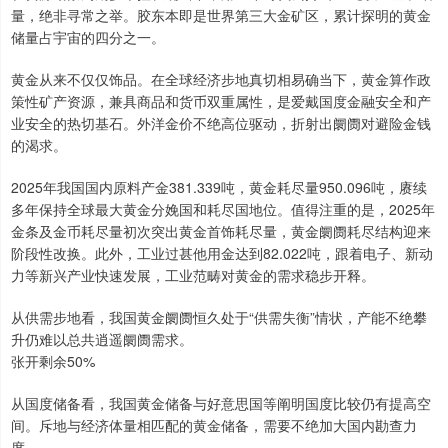
量，绝非寻常之举。胶东本即是世界第三大金矿区，累计探明的黄金
储量占宇宙的四分之一。
黄金从来不仅仅饰品。在全球经济步地真切相易确当下，黄金算作政
策性矿产资源，兼具商品和货币双重属性，是爱戴国度金融安全和产
业安全的热切基石。外洋金价不绝高位驱动，折射出阛阓对避险金钱
的渴求。
2025年我国国内原料产金381.339吨，黄金耗尽量950.096吨，赓续
多年保持全球最大黄金分娩国和耗尽国地位。值得注重的是，2025年
金条及金币耗尽量初次突出黄金首饰耗尽量，黄金阛阓耗尽结构迎来
阶段性改换。此外，工业过甚他用金达到82.022吨，跟着电子、新动
力等新兴产业快速发展，工业范畴对黄金的需求稳步开释。
从供需步地看，我国黄金阛阓恒久处于“供需失衡”情状，产能不绝攀
升仍难以总共逍遥阛阓需求。
张开剩余50%
从国度储备看，我国黄金储备与好意思国等阐明国度比较仍有提高空
间。斥地与经济体量相匹配的黄金储备，需要不绝加大国内勘查力
度。