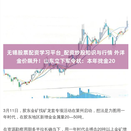
3月11日，胶东金矿找矿龙套专项活动在莱州启动，想法是力图用一
年时代，在胶东地区新增金金属量20—50吨。
在资源勘察周期多半拉长确当下，用一年时代去搏击20吨以上金矿增