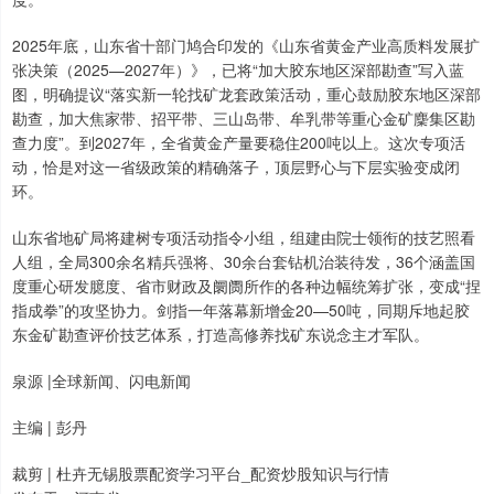
2025年底，山东省十部门鸠合印发的《山东省黄金产业高质料发展扩
张决策（2025—2027年）》，已将“加大胶东地区深部勘查”写入蓝
图，明确提议“落实新一轮找矿龙套政策活动，重心鼓励胶东地区深部
勘查，加大焦家带、招平带、三山岛带、牟乳带等重心金矿麇集区勘
查力度”。到2027年，全省黄金产量要稳住200吨以上。这次专项活
动，恰是对这一省级政策的精确落子，顶层野心与下层实验变成闭
环。
山东省地矿局将建树专项活动指令小组，组建由院士领衔的技艺照看
人组，全局300余名精兵强将、30余台套钻机治装待发，36个涵盖国
度重心研发臆度、省市财政及阛阓所作的各种边幅统筹扩张，变成“捏
指成拳”的攻坚协力。剑指一年落幕新增金20—50吨，同期斥地起胶
东金矿勘查评价技艺体系，打造高修养找矿东说念主才军队。
泉源 |全球新闻、闪电新闻
主编 | 彭丹
裁剪 | 杜卉无锡股票配资学习平台_配资炒股知识与行情