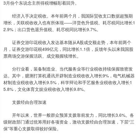
3月份个东说念主所得税增幅彰着回升。
经济入手决定税收。本年前两个月，我国际贸收支口数据超预期
增长，关联税收收入也有所体现——洋货色升值税、耗尽税同比增长1
2.9%；出口货色退升值税、耗尽税同比增长9.7%。
证券交游印花税收入发达基本随从A股成交额走势，本年前两个
月，证券交游印花税499亿元，同比增长1.1倍，反馈年头以来我国股
票商场交游保握活跃、成交额握续增长。
分行业看，装备制造业、当代服务业等行业税收持续保握致密发
达。其中，臆测打算机通讯开辟制造业税收收入增长9%，电气机械器
材制造业税收收入增长9.5%，科学辩论和手艺服务业税收收入增长1
5.8%，文化体育文娱业税收收入增长9.8%。
支拨经由合理加速
开年以来，世界一般群众预算支拨靠前发力，同比增长3.6%。各
级财政部门通过统筹用好各项资金，激动支拨经由合理加速，下层“三
保”等重心支拨取得较好保险。