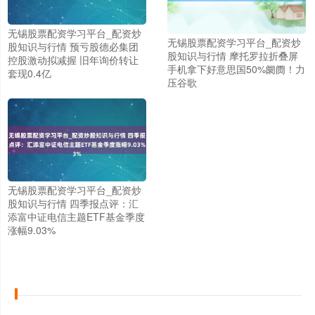
无锡股票配资学习平台_配资炒
无锡股票配资学习平台_配资炒
股知识与行情 预亏股德必集团
股知识与行情 摩托罗拉折叠屏
控股激动拟减握 旧年询价转让
手机拿下好意思国50%阛阓！力
套现0.4亿
压谷歌
无锡股票配资学习平台_配资炒
上证综指
3940.04
+39.68
+1.02%
股知识与行情 四季报点评：汇
添富中证电信主题ETF基金季度
涨幅9.03%