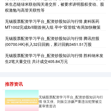
米生态链绿米联创闯关港交所，被要求讲明股权变动、股
基金指数
7242.10
+12.30
+0.17%
权激勉与高管关联性等
无锡股票配资学习平台_配资炒股知识与行情 麦科医药
MT1002完成Ib/II期首例入组 卒中“双管线”布局加快鞭策
无锡股票配资学习平台_配资炒股知识与行情 腾讯控股
(00700.HK)长入32日回购，累计回购3451.51万股
无锡股票配资学习平台_配资炒股知识与行情 胜科纳米发
国债指数
229.69
+0.10
+0.04%
生2笔大量交往 共计成交405.84万元
推荐资讯
无锡股票配资学习平台_配资炒股知识与行
情 张又侠、刘振立涉嫌严重违法犯警被立
案审查造访