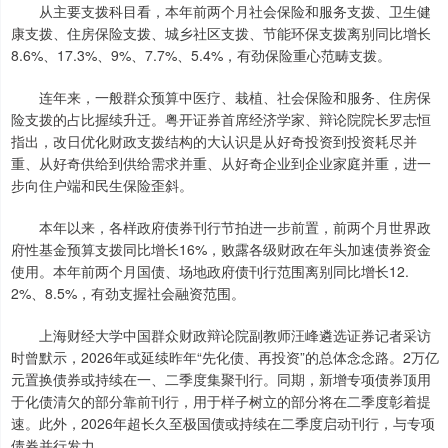
从主要支拨科目看，本年前两个月社会保险和服务支拨、卫生健
康支拨、住房保险支拨、城乡社区支拨、节能环保支拨离别同比增长
8.6%、17.3%、9%、7.7%、5.4%，有劲保险重心范畴支拨。
连年来，一般群众预算中医疗、栽植、社会保险和服务、住房保
险支拨的占比握续升迁。粤开证券首席经济学家、辩论院院长罗志恒
指出，改日优化财政支拨结构的大认识是从好奇投资到投资耗尽并
重、从好奇供给到供给需求并重、从好奇企业到企业家庭并重，进一
步向住户端和民生保险歪斜。
本年以来，各样政府债券刊行节拍进一步前置，前两个月世界政
府性基金预算支拨同比增长16%，败露各级财政在年头加速债券资金
使用。本年前两个月国债、场地政府债刊行范围离别同比增长12.
2%、8.5%，有劲支握社会融资范围。
上海财经大学中国群众财政辩论院副教师汪峰遴选证券记者采访
时曾默示，2026年或延续昨年“先化债、再投资”的总体念念路。2万亿
元置换债券或持续在一、二季度集聚刊行。同期，新增专项债券顶用
于化债清欠的部分靠前刊行，用于样子树立的部分将在二季度彰着提
速。此外，2026年超长久至极国债或持续在二季度启动刊行，与专项
债券并行发力。