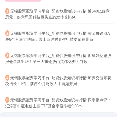
期指IC0
7877.80
+164.40
+2.13%
​无锡股票配资学习平台_配资炒股知识与行情 近540亿好意
1
思元！好意思国科技巨头豪恣发债 剑指AI
​无锡股票配资学习平台_配资炒股知识与行情 黄金白银引A
2
股8个月最大跌幅，缓上急过时春生行情更值得期待
​无锡股票配资学习平台_配资炒股知识与行情 但斌好意思股
3
上证综指
3940.04
+39.68
+1.02%
捏仓最新出炉！第一大重仓股由英伟达变为谷歌
​无锡股票配资学习平台_配资炒股知识与行情 证券交游印花
4
税增长1.1倍！前两个月财政入手自如开局
​无锡股票配资学习平台_配资炒股知识与行情 四季报点评：
5
汇添富中证电信主题ETF基金季度涨幅9.03%
深证成指
14311.01
+200.89
+1.42%