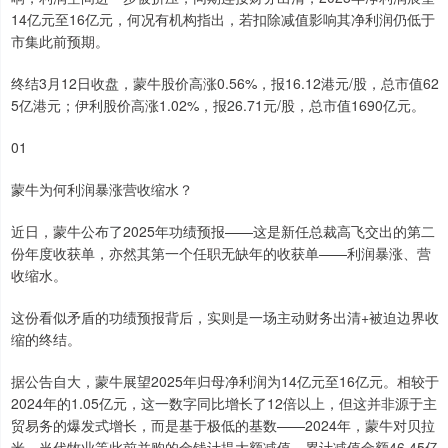
14亿元至16亿元，何况有机构指出，若扣除减值影响其净利润仍低于
市集此前预期。
终结3月12日收盘，蒙牛股价高涨0.56%，报16.12港元/股，总市值62
5亿港元；伊利股价高涨1.02%，报26.71元/股，总市值1690亿元。
01
蒙牛为何利润暴涨营收缩水？
近日，蒙牛公布了2025年功绩预报——这是新任总裁高飞交出的第二
份年度收获单，亦然其第一个任职无缺年的收获单——利润暴涨、营
收缩水。
这份看似矛盾的功绩预报背后，实则是一场主动财务出清+被迫边界收
缩的终结。
据公告自大，蒙牛展望2025年归母净利润为14亿元至16亿元。相较于
2024年的1.05亿元，这一数字同比增长了12倍以上，但这并非源于主
贸易务的爆发式增长，而是基于极低的基数——2024年，蒙牛对贝拉
米、当代牧业等此前并购的金钱计提大额减值，累计减值金额46.45亿