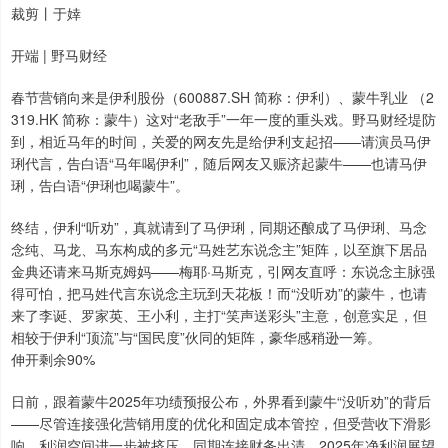
裁剪丨于婞
开端 | 野马财经
春节营销向来是伊利股份（600887.SH 简称：伊利）、蒙牛乳业 （2
319.HK 简称：蒙牛）这对“老敌手”一年一度的重头戏。野马财经堤防
到，相近马年的时间，关爱的网友先是给伊利支起招——请演员马伊
琍代言，告白语“马年喝伊利”，随后网友又赈济起蒙牛——也请马伊
琍，告白语“伊琍也喝蒙牛”。
终结，伊利“听劝”，真就请到了马伊琍，同期还酿成了马伊琍、马念
念纯、马龙、马东构成的多元“马姓艺东说念主”矩阵，以至旗下居品
金典还请来马斯克姆妈——梅耶·马斯克，引网友直呼：东说念主脉强
得可怕，把马姓代言东说念主玩到天花板！而“没听劝”的蒙牛，也请
来了李诞、罗家英、王小利，主打“笑声送彩头”主意，创意实足，但
相较于伊利“顶流”与“国民度”伙同的矩阵，豪华感稍逊一筹。
伸开剩余90%
日前，跟着蒙牛2025年功绩预报公布，外界看到蒙牛“没听劝”的背后
——尽管连接强化营销用度的优化和固定成本管控，但受营收下滑影
响，利润空间进一步被挤压，同期连接财务出清，2025年净利润展望