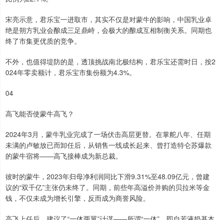
宋亮示意，君乐宝一进取市，其实不仅是对蒙牛的影响，中国乳业卓
绝是朔方乳业会酿成三足鼎峙，会极大的酿成互相制衡关系。同期也
终了市集更优质的竞争。
不外，也值得堤防的是，透顶挑战南北极结构，君乐宝还需时日，按2
024年零卖额计，君乐宝市集份额为4.3%。
04
高飞能否使蒙牛高飞？
2024年3月，蒙牛乳业完成了一场伏击高层更替。在掌舵八年、任期
未满的卢敏放已而卸任后，从销售一线成长起来、曾打造特仑苏爆款
的蒙牛宿将——高飞接棒成为新总裁。
彼时的蒙牛，2023年归母净利润同比下滑9.31%至48.09亿元，曾建
议的“双千亿”主张仍未终了。同期，前些年高溢价并购的贝拉米等金
钱，不仅未成为增长引擎，反而成为商誉风险。
高飞上任后，建议了“一体两翼”计谋——所谓“一体”，即自若液奶基本