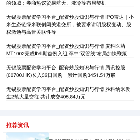
的领域；券商热议贸易航天、液冷等布局契机
无锡股票配资学习平台_配资炒股知识与行情 IPO雷达｜小
米生态链绿米联创闯关港交所，被要求讲明股权变动、股
权激勉与高管关联性等
无锡股票配资学习平台_配资炒股知识与行情 麦科医药
MT1002完成Ib/II期首例入组 卒中“双管线”布局加快鞭策
国债指数
无锡股票配资学习平台_配资炒股知识与行情 腾讯控股
229.69
+0.10
+0.04%
(00700.HK)长入32日回购，累计回购3451.51万股
无锡股票配资学习平台_配资炒股知识与行情 胜科纳米发
生2笔大量交往 共计成交405.84万元
推荐资讯
期指IC0
7877.80
+164.40
+2.13%