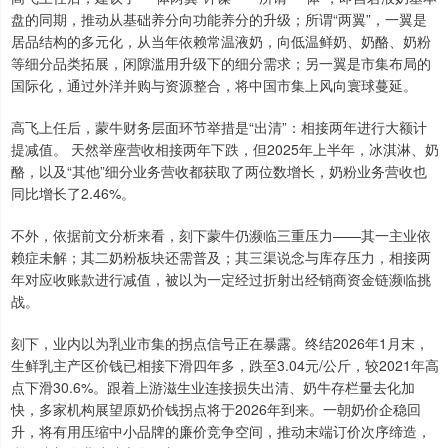
盘的同期，推动从基础养分向功能养分的升级；所谓“两翼”，一翼是
居品结构的多元化，从当年依赖常温液奶，向低温鲜奶、奶酪、奶粉
等细分品类拓展，闲隙滥用升级下的细分需求；另一翼是市集布局的
国际化，通过外洋并购与资源整合，将中国市集上风向寰球蔓延。
高飞上任后，蒙牛财务层面环节举措是“出清”：相接两年进行大额计
提减值。 天然举座营收相接两年下跌，但2025年上半年，冰淇淋、奶
酪，以及“其他”细分业务营收都获取了两位数增长，奶粉业务营收也
同比增长了2.46%。
不外，依据前文分析来看，刻下蒙牛仍濒临三重压力——其一主业依
赖症未解；其二奶粉板块还需普及；其三渠说念与库存压力，相接两
年对应收账款进行减值，被以为一定经过折射出经销商资金链濒临挑
战。
刻下，业内以为乳业市集的拐点信号正在暴露。终结2026年1月末，
生鲜乳主产区价钱已相接下滑四年多，跌至3.04元/公斤，较2021年高
点下滑30.6%。跟着上游滋生业连接损失出清、奶牛存栏量去化加
快，多家机构展望原奶价钱拐点将于2026年到来。一朝奶价企稳回
升，将有用压缩中小品牌的廉价竞争空间，推动末端订价次序缔造，