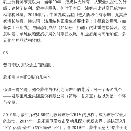
乳业分析师宋亮以为，当年20年，液奶从无到有、从安全到品性的升
级，建树了伊利、蒙牛等巨头。但时于本日，液奶占比过高已成为中
枢结构风险。2019年后，中国乳成品滥用进入阶段性有余期，尤其液
奶增长放缓。接头词，滥用结构正发生首要休养：非径直饮用乳（如
餐饮工业用乳）与固态乳成品（如奶粉、奶酪）的比重连接普及。这
意味着，单纯依赖液奶扩展的时期已收尾，乳企必须向高附加值、多
元化的居品结构转型。
03
昔日“我方东说念主”变强敌，
君乐宝冲刺IPO影响几何？
值得一提的是，如今蒙牛与伊利之间差距的背后，另一个著名乳企
——君乐宝乳业集团股份有限公司（简称：君乐宝）被以为是一个环
节变量。
2010年，蒙牛斥资4.69亿元收购君乐宝51%的股权，成为君乐宝最大
的鼓动。2014年，君乐宝厚爱攻击婴幼儿配方奶粉边界，很快迈入乳
业“百亿俱乐部”（销售额破百亿）。但2019年，蒙牛示意为“专注于明