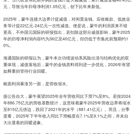
元，导致当年归母净利润1.05亿元，创下比年来新低。
2025年，蒙牛连接大边界计提减值，对闲置金钱、应收账款、低效业
务等计提22亿元-24亿元一次性减值。便是说，蒙牛的利润原来不错
更高，不外国元国际的研报指出，若扣除这部分减值影响，蒙牛2025
年的归母净利润内容约为36亿至40亿元，但仍低于市集此前预期约1
0%。
海通国际的研报以为，蒙牛本次功绩波动系风险出清与结构优化的双
重体现，减值落地后，蒙牛的金钱质料得到进一步优化，2026年有望
如释重担管待行业回暖。
账面利润暴涨另一面，是营收缩水。
据公告自大，蒙牛展望2025年全年营收同比下滑7%至8%。若按2024
年886.75亿元的营收基数狡计，这意味着蒙牛2025年营收边界将缩水
至815亿元傍边，跌回了2021年的水平（881.41亿元）。而且，分季
度看，2025年下半年收入同比下滑幅度在7.1%至9.1%之间，并未自
大出显着的回暖迹象。