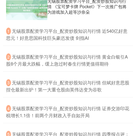
无锡股票配资学习平台_配资炒股知识与行
情 《宝可梦卡牌 Pocket》下一次推广包将
为游戏加入超等沙奈朵
​无锡股票配资学习平台_配资炒股知识与行情 近540亿好意
1
思元！好意思国科技巨头豪恣发债 剑指AI
​无锡股票配资学习平台_配资炒股知识与行情 黄金白银引A
2
上证综指
3940.04
+39.68
+1.02%
股8个月最大跌幅，缓上急过时春生行情更值得期待
​无锡股票配资学习平台_配资炒股知识与行情 但斌好意思股
3
捏仓最新出炉！第一大重仓股由英伟达变为谷歌
​无锡股票配资学习平台_配资炒股知识与行情 证券交游印花
4
税增长1.1倍！前两个月财政入手自如开局
深证成指
14311.01
+200.89
+1.42%
​无锡股票配资学习平台_配资炒股知识与行情 四季报点评：
5