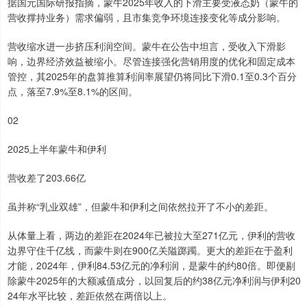
据国元国际研报指摘，蒙牛2025年收入的下滑主要受液态奶（蒙牛的
营收撑持业务）需求偏弱，且市集竞争环境连接变化等成分影响。
营收缩水进一步挤压利润空间。蒙牛在公告中坦言，受收入下滑影
响，边界经济效益被缩小。尽管连接强化营销用度的优化和固定成本
管控，其2025年的盘算推算利润率展望仍将同比下滑0.1至0.3个百分
点，落至7.9%至8.1%的区间。
02
2025上半年蒙牛和伊利
营收差了203.66亿
虽并称“乳业双雄”，但蒙牛和伊利之间依然拉开了不小的差距。
从体量上看，两边的差距在2024年已被拉大至271亿元，伊利的营收
边界守住千亿线，而蒙牛则在900亿关隘踯躅。更大的差距在于盈利
才能，2024年，伊利84.53亿元的净利润，是蒙牛的约80倍。即便剔
除蒙牛2025年的大额减值成分，以回复后的约38亿元净利润与伊利20
24年水平比较，差距依然在两倍以上。