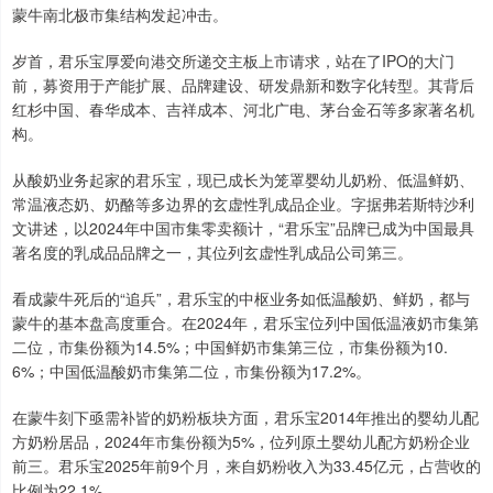
蒙牛南北极市集结构发起冲击。
岁首，君乐宝厚爱向港交所递交主板上市请求，站在了IPO的大门
前，募资用于产能扩展、品牌建设、研发鼎新和数字化转型。其背后
红杉中国、春华成本、吉祥成本、河北广电、茅台金石等多家著名机
构。
从酸奶业务起家的君乐宝，现已成长为笼罩婴幼儿奶粉、低温鲜奶、
常温液态奶、奶酪等多边界的玄虚性乳成品企业。字据弗若斯特沙利
文讲述，以2024年中国市集零卖额计，“君乐宝”品牌已成为中国最具
著名度的乳成品品牌之一，其位列玄虚性乳成品公司第三。
看成蒙牛死后的“追兵”，君乐宝的中枢业务如低温酸奶、鲜奶，都与
蒙牛的基本盘高度重合。在2024年，君乐宝位列中国低温液奶市集第
二位，市集份额为14.5%；中国鲜奶市集第三位，市集份额为10.
6%；中国低温酸奶市集第二位，市集份额为17.2%。
在蒙牛刻下亟需补皆的奶粉板块方面，君乐宝2014年推出的婴幼儿配
方奶粉居品，2024年市集份额为5%，位列原土婴幼儿配方奶粉企业
前三。君乐宝2025年前9个月，来自奶粉收入为33.45亿元，占营收的
比例为22.1%。