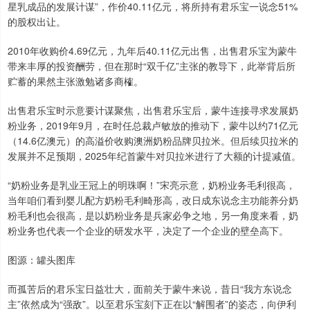
星乳成品的发展计谋”，作价40.11亿元，将所持有君乐宝一说念51%
的股权出让。
2010年收购价4.69亿元，九年后40.11亿元出售，出售君乐宝为蒙牛
带来丰厚的投资酬劳，但在那时“双千亿”主张的教导下，此举背后所
贮蓄的果然主张激勉诸多商榷。
出售君乐宝时示意要计谋聚焦，出售君乐宝后，蒙牛连接寻求发展奶
粉业务，2019年9月，在时任总裁卢敏放的推动下，蒙牛以约71亿元
（14.6亿澳元）的高溢价收购澳洲奶粉品牌贝拉米。但后续贝拉米的
发展并不足预期，2025年纪首蒙牛对贝拉米进行了大额的计提减值。
“奶粉业务是乳业王冠上的明珠啊！”宋亮示意，奶粉业务毛利很高，
当年咱们看到婴儿配方奶粉毛利畸形高，改日成东说念主功能养分奶
粉毛利也会很高，是以奶粉业务是兵家必争之地，另一角度来看，奶
粉业务也代表一个企业的研发水平，决定了一个企业的壁垒高下。
图源：罐头图库
而孤苦后的君乐宝日益壮大，面前关于蒙牛来说，昔日“我方东说念
主”依然成为“强敌”。以至君乐宝刻下正在以“解围者”的姿态，向伊利