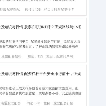
炒股配资选配
阅读：
138
栏目：
股票配资行情
炒股知识与行情 股票在哪加杠杆？正规路线与中枢
锡股票配资学习平台_配资炒股知识与行情，既能放大收
投资范围的投资者而言，了解正规的加杠杆路线并清亮
：股票配资招聘
阅读：
155
栏目：
配资门户网
炒股知识与行情 配资杠杆平台安全排行前十，正规
资杠杆走动已成为很多投资者放大收益的攻击器用。但
资平台如星罗棋布般露馅，质地杂沓不都，安全隐患也随
：南通股票配资
阅读：
80
栏目：
股票配资行情