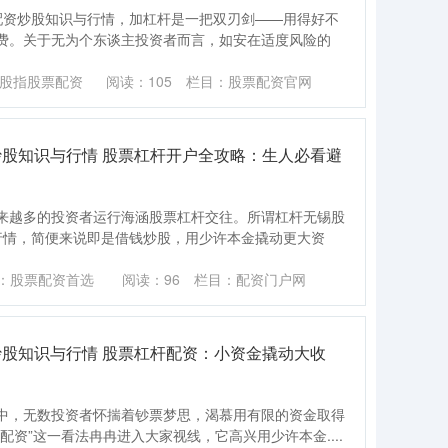
配资炒股知识与行情，加杠杆是一把双刃剑——用得好不
费。关于无为个东谈主投资者而言，如安在适度风险的
股指股票配资
阅读：
105
栏目：
股票配资官网
炒股知识与行情 股票杠杆开户全攻略：生人必看避
来越多的投资者运行海涵股票杠杆交往。所谓杠杆无锡股
行情，简便来说即是借钱炒股，用少许本金撬动更大资
：股票配资首选
阅读：
96
栏目：
配资门户网
炒股知识与行情 股票杠杆配资：小资金撬动大收
中，无数投资者怀揣着钞票梦思，渴慕用有限的资金取得
配资”这一看法冉冉进入大家视线，它高兴用少许本金....