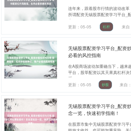
连年来，跟着股市行情的波动改革
所谓配资无锡股票配资学习平台_
当....
更新：05-05
来自
杠杆
无锡股票配资学习平台_配资
必看的风控指南
在A股商场波动加重确当下，越来
平台，股莘配资以其天果真杠杆决
系....
更新：05-05
来自
炒股
无锡股票配资学习平台_配资
念一览，快速初学指南！
在股票市集中无锡股票配资学习平台
能放大收益，也可能加重风险。关