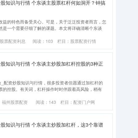
炒股知识与行情 个东谈主股票杠杆何如洞开？钟搞
收益的特色而备受关心。可是，关于泛泛投资者而言，怎
然是一个需要仔细了解的课题。本文将详确清晰个东谈
股票配资利息
阅读：
103
栏目：
股票配资行情
股知识与行情 个东谈主炒股加杠杆控股的3种正
台_配资炒股知识与行情，很多投资者但愿通过加杠杆的
票的控股。有关词，杠杆操作时时伴跟着高风险，稍有
：福州股票配资
阅读：
143
栏目：
配资门户网
股知识与行情 个东谈主炒股加杠杆，这3个靠谱