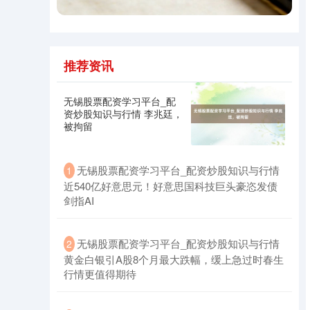
推荐资讯
深证成指
14311.01
+200.89
+1.42%
无锡股票配资学习平台_配
资炒股知识与行情 李兆廷，
被拘留
无锡股票配资学习平台_配资炒股知识与行情
1
近540亿好意思元！好意思国科技巨头豪恣发债
剑指AI
沪深300
4694.44
+43.13
+0.93%
无锡股票配资学习平台_配资炒股知识与行情
2
黄金白银引A股8个月最大跌幅，缓上急过时春生
行情更值得期待