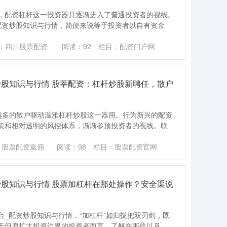
，配资杠杆这一投资器具逐渐进入了普通投资者的视线。
配资炒股知识与行情，简便来说等于投资者以自有资金
：四川股票配资
阅读：
92
栏目：
配资门户网
炒股知识与行情 股莘配资：杠杆炒股新聘任，散户
越多的散户驱动温雅杠杆炒股这一器用。行为新兴的配资
策和相对透明的风控体系，渐渐参预投资者的视线。联
：股票配资返佣
阅读：
98
栏目：
股票配资官网
炒股知识与行情 股票加杠杆在那处操作？安全渠说
_配资炒股知识与行情，“加杠杆”如归拢把双刃剑，既
于但愿扩大投资边界的投资者而言，了解在那处以及