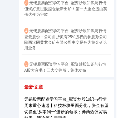
无锡股票配资学习平台_配资炒股知识与行情
3
但斌好意思股捏仓最新出炉！第一大重仓股由英
伟达变为谷歌
北证50
1134.24
+11.37
+1.01%
无锡股票配资学习平台_配资炒股知识与行情
4
登云股份：公司曲折抓有25%股权的参股孙公司
陕西汉阴黄龙金矿有限公司主交易务为黄金矿选
用业务
无锡股票配资学习平台_配资炒股知识与行情
5
A股大音书！三大交往所，集体发布
创业板指
3563.12
+47.56
+1.35%
最新文章
无锡股票配资学习平台_配资炒股知识与行情
周末重心速递丨科技板块里面分化，资金有望
切换至“从零到一”进步的领域；券商热议贸易
航天、液冷等布局契机