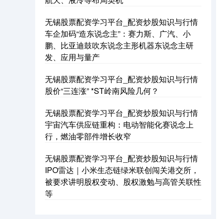
无锡股票配资学习平台_配资炒股知识与行情
车企加码“造东说念主”：赛力斯、广汽、小
基金指数
鹏、比亚迪鼓吹东说念主形机器东说念主研
7242.10
+12.30
+0.17%
发、应用与量产
无锡股票配资学习平台_配资炒股知识与行情
股价“三连涨” *ST岭南风险几何？
无锡股票配资学习平台_配资炒股知识与行情
宇宙汽车供应链重构：电动智能化赛说念上
行，燃油零部件增长收窄
国债指数
229.69
+0.10
+0.04%
无锡股票配资学习平台_配资炒股知识与行情
IPO雷达｜小米生态链绿米联创闯关港交所，
被要求讲明股权变动、股权激勉与高管关联性
等