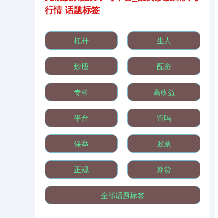
行情 话题标签
杠杆
生人
炒股
配资
基金指数
7242.10
+12.30
+0.17%
专科
高收益
平台
谱吗
保举
股票
正规
期货
国债指数
229.69
+0.10
+0.04%
全部话题标签