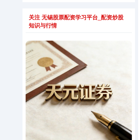
关注 无锡股票配资学习平台_配资炒股
知识与行情
期指IC0
7877.80
+164.40
+2.13%
上证综指
3940.04
+39.68
+1.02%