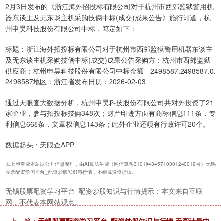
2月3日发布的《浙江海外招投标有限公司对于杭州市西郊监狱警用机
器东谈主及无东谈主机采购技俩中标(成交)成果公告》施行知道，杭
州申昊科技股份有限公司中标，笃定如下：
标题：浙江海外招投标有限公司对于杭州市西郊监狱警用机器东谈主
及无东谈主机采购技俩中标(成交)成果公告采购方：杭州市西郊监狱
供应商：杭州申昊科技股份有限公司中标金额：2498587,2498587.0,
2498587地区：浙江省发布日历：2026-02-03
通过天眼查大数据分析，杭州申昊科技股份有限公司共对外投资了21
家企业，参与招投标技俩348次；财产印迹方面有商标信息111条，专
利信息668条，文章权信息143条；此外企业还领有行政许可20个。
数据起头：天眼查APP
以上施看成本站据公开信息整理，由AI算法生成（网信算备310104345710301240019号）无锡
股票配资学习平台_配资炒股知识与行情，不组成投资提议。
无锡股票配资学习平台_配资炒股知识与行情提示：本文来自互联
网，不代表本网站观点。
上一篇：
无锡股票配资学习平台_配资炒股知识与行情 天溯计量中